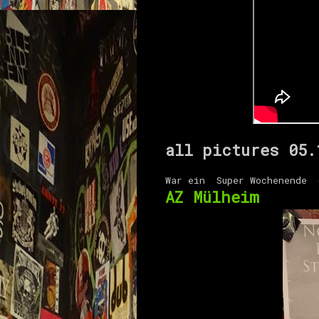
all pictures 05
War ein Super Wochenende 
AZ Mülheim