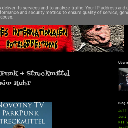
deliver its services and to analyze traffic. Your IP address and
formance and security metrics to ensure quality of service, ge
 abuse.
Über 
Punk + Streckmittel
heim Ruhr
Blog-
Juli
Juni
Mai 
Apri