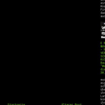
ei
Kn
Fi
da
au
E 
WA
- 
VE
SC
Kö
Ba
"W
di
30
H
eu
ei
sc
üb
ih
La
kö
ih
Startseite
Älterer Post