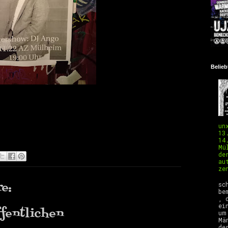
Belieb
un
13
14
Mü
de
au
ze
E
e:
sc
be
, 
ei
fentlichen
um
Mä
de