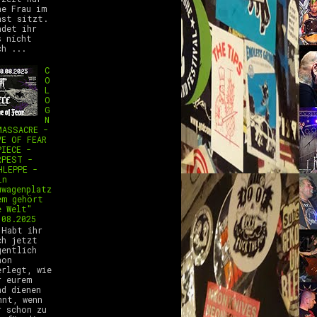
ne Frau im
ast sitzt.
ndet ihr
s nicht
ch ...
C
O
L
O
G
N
MASSACRE -
VE OF FEAR
PIECE -
RPEST -
HLEPPE -
ln
uwagenplatz
em gehört
e Welt"
.08.2025
abt ihr
ch jetzt
gentlich
hon
erlegt, wie
r eurem
nd dienen
nnt, wenn
r schon zu