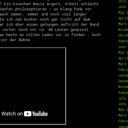
Juli
? Ein bisschen Nazis ärgern, Arbeit schlecht
Juni
Saufen philosophieren – so klang Punk vor
Mai 
auch immer, immer und noch viel länger
Apri
te ich nun bisher noch gar nicht auf dem
März
ar ich über einen gelungen Auftritt der Band
 vorher noch vor ca. 40 Leuten gespielt
Nove
as heute so vollen Laden vor zu finden . Auch
Okto
 vor der Bühne .
Sept
Juni
Mai 
Apri
März
Febr
Janu
Deze
Nove
Augu
Juli
Juni
Mai 
März
Febr
Janu