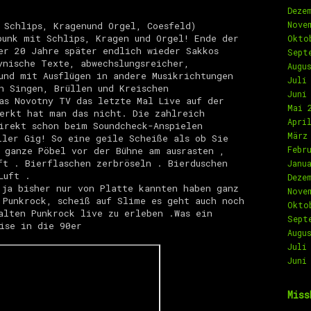
Deze
Nove
 Schlips, Kragenund Orgel, Coesfeld)
punk mit Schlips, Kragen und Orgel! Ende der
Okto
er 20 Jahre später endlich wieder Sakkos
Sept
ynische Texte, abwechslungsreicher,
Augu
und mit Ausflügen in andere Musikrichtungen
Juli
n Singen, Brüllen und Kreischen
Juni
das
Novotny TV
das letzte Mal Live auf der
Mai 
erkt hat man das nicht. Die zahlreich
Apri
irekt schon beim Soundcheck-Anspielen
März
iler Gig! So eine geile Scheiße als ob Sie
Febr
 ganze Pöbel vor der Bühne am ausrasten ,
ft . Bierflaschen zerbröseln . Bierduschen
Janu
 Luft .
Deze
ja bisher nur von Platte kannten haben ganz
Nove
 Punkrock, scheiß auf Slime es geht auch noch
Okto
alten Punkrock live zu erleben .Was ein
Sept
ise in die 90er
Augu
Juli
Juni
Miss