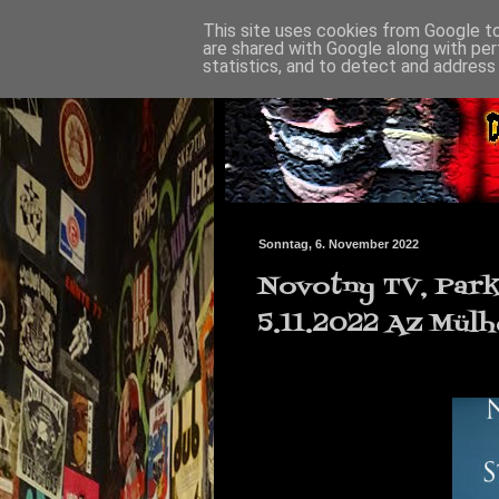
This site uses cookies from Google to 
are shared with Google along with per
statistics, and to detect and address
Sonntag, 6. November 2022
Novotny TV, Park
5.11.2022 AZ Mül