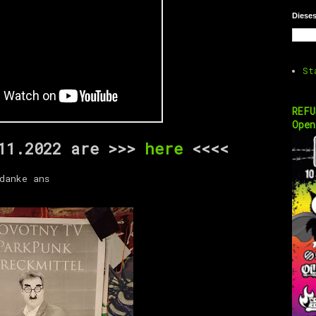
Diese
St
REFU
Open
.11.2022 are >>>
here
<<<<
danke ans