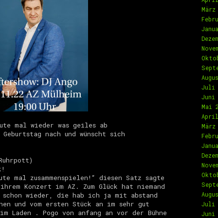
März
Febr
Janu
Deze
Nove
Okto
Sept
Augu
Juli
Juni
Mai 
Apri
ute mal wieder was geiles ab
März
 Geburtstag nach und wünscht sich
Febr
Janu
Deze
Ruhrpott)
Nove
k!
Okto
ute mal zusammenspielen!“ diesen Satz sagte
Sept
 ihrem Konzert im AZ. Zum Glück hat niemand
Augu
 schon wieder, die hab ich ja mit abstand
hen und vom ersten Stück an im sehr gut
Juli
im Laden . Pogo von anfang an vor der Bühne
Juni