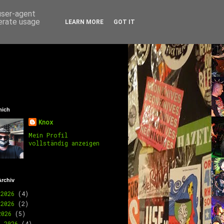
 user-agent
nerate usage
LEARN MORE
GOT IT
mich
Knox
Mein Profil
vollständig anzeigen
Archiv
 2026
(4)
 2026
(2)
2026
(5)
l 2026
(4)