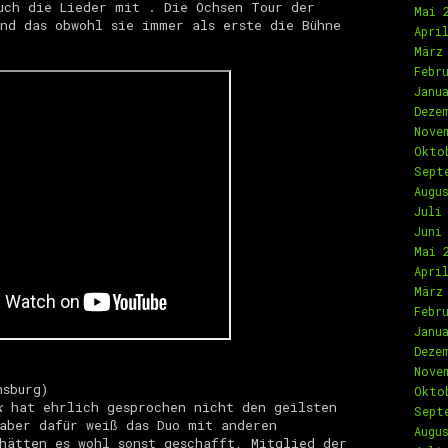
uch die Lieder mit . Die Ochsen Tour der
Mai 
nd das obwohl sie immer als erste die Bühne
Apri
März
Febr
Janu
Deze
Nove
Okto
Sept
Augu
Juli
Juni
Mai 
Apri
März
Febr
Janu
Deze
Nove
sburg)
Okto
k
hat ehrlich gesprochen nicht den geilsten
Sept
aber dafür weiß das Duo mit anderen
Augu
hätten es wohl sonst geschafft, Mitglied der