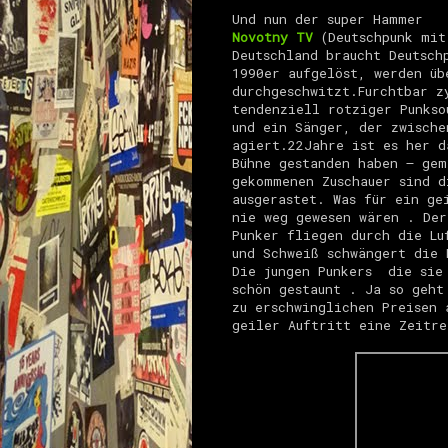
Und nun der super Hammer
Novotny TV
(Deutschpunk mit
Deutschland braucht Deutsch
1990er aufgelöst, werden üb
durchgeschwitzt.
Furchtbar z
tendenziell rotziger Punkso
und ein Sänger, der zwische
agiert.
22Jahre ist es her 
Bühne gestanden haben – gem
gekommenen Zuschauer sind d
ausgerastet. Was für ein ge
nie weg gewesen wären . Der
Punker fliegen durch die Lu
und Schweiß schwängert die
Die jungen Punkers die sie 
schön gestaunt . Ja so geht
zu erschwinglichen Preisen 
geiler Auftritt eine Zeitre