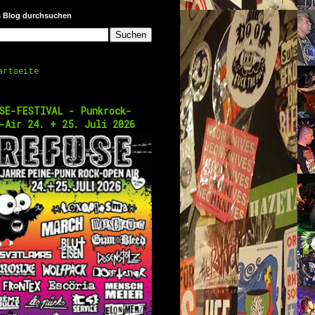
s Blog durchsuchen
artseite
SE-FESTIVAL - Punkrock-
-Air 24. + 25. Juli 2026