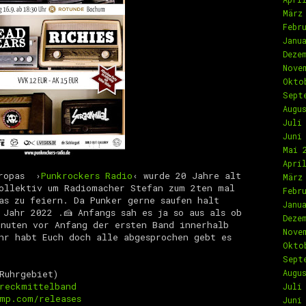
März
Febr
Janu
Deze
Nove
Okto
Sept
Augu
Juli
Juni
Mai 
Apri
uropas ›
Punkrockers Radio
‹ wurde 20 Jahre alt
März
ollektiv um Radiomacher Stefan zum 2ten mal
Febr
as zu feiern. Da Punker gerne saufen halt
Janu
Jahr 2022 .🍰 Anfangs sah es ja so aus als ob
Deze
nuten vor Anfang der ersten Band innerhalb
Nove
hr habt Euch doch alle abgesprochen gebt es
Okto
Sept
Augu
Ruhrgebiet)
reckmittelband
Juli
mp.com/releases
Juni