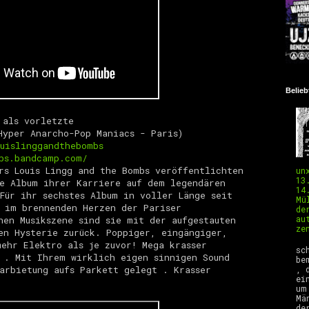
Belieb
 als vorletzte
Hyper Anarcho-Pop Maniacs - Paris)
uislinggandthebombs
bs.bandcamp.com/
rs Louis Lingg and the Bombs veröffentlichten
un
13
e Album ihrer Karriere auf dem legendären
14
Für ihr sechstes Album in voller Länge seit
Mü
 im brennenden Herzen der Pariser
de
au
hen Musikszene sind sie mit der aufgestauten
ze
en Hysterie zurück.
Poppiger, eingängiger,
E
ehr Elektro als je zuvor! Mega krasser
sc
 . Mit Ihrem wirklich eigen sinnigen Sound
be
, 
arbietung aufs Parkett gelegt . Krasser
ei
um
Mä
de