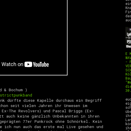
ei
Kn
Fi
da
au
E 
WA
- 
VE
SC
Kö
Ba
"W
di
d & Bochum
)
30
strictpunkband
H
eu
nk dürfte diese Kapelle durchaus ein Begriff
ei
chon seit vielen Jahren ihr Unwesen im
sc
 Ex-The Revolvers) und Pascal Briggs (Ex-
üb
ih
tt auch keine gänzlich Unbekannten in ihren
La
geprägten 77er Punkrock ohne Schnörkel. Kein
kö
e ich nun auch das erste mal Live gesehen und
ih