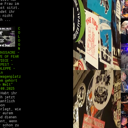
ne Frau im
ast sitzt.
ndet ihr
s nicht
ch ...
C
O
L
O
G
N
MASSACRE -
VE OF FEAR
PIECE -
RPEST -
HLEPPE -
ln
uwagenplatz
em gehört
e Welt"
.08.2025
abt ihr
ch jetzt
gentlich
hon
erlegt, wie
r eurem
nd dienen
nnt, wenn
r schon zu