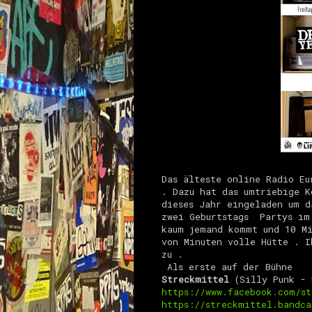
Das älteste online Radio E
. Dazu hat das umtriebige K
dieses Jahr eingeladen um d
zwei Geburtstags Partys im 
kaum jemand kommt und 10 Mi
von Minuten volle Hütte . I
zu .
Als erste auf der Bühne
Streckmittel
(Silly Punk - 
https://www.facebook.com/st
https://streckmittel.bandca