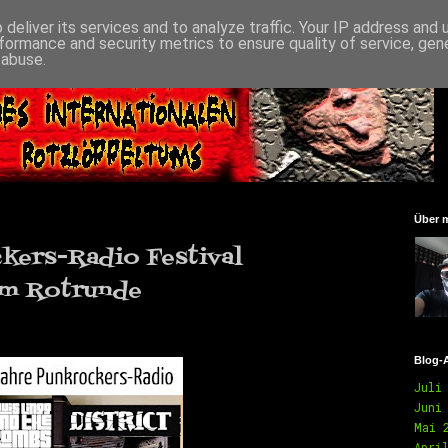
deliver its services and to analyze traffic. Your IP address and
formance and security metrics to ensure quality of service, ge
 abuse.
Über 
kers-Radio Festival
um Rotrunde
Blog-
Juli
Juni
Mai 
Apri