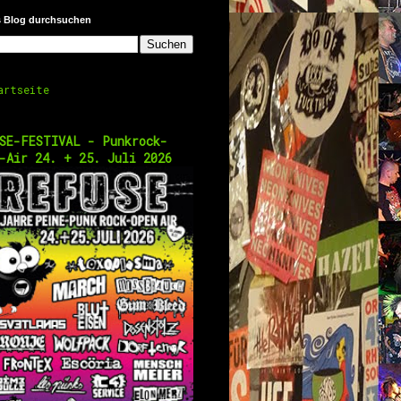
s Blog durchsuchen
artseite
SE-FESTIVAL - Punkrock-
-Air 24. + 25. Juli 2026