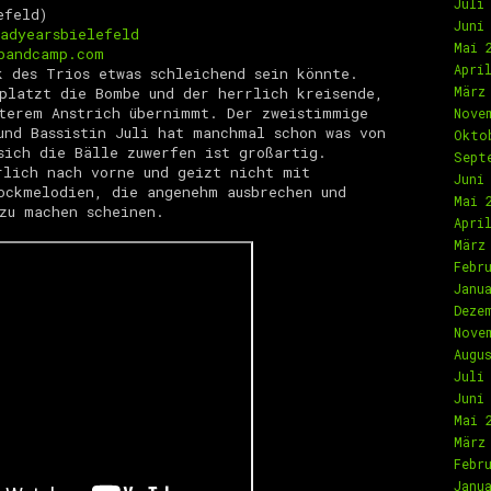
Juli
efeld)
Juni
adyearsbielefeld
Mai 
bandcamp.com
Apri
k des Trios etwas schleichend sein könnte.
März
platzt die Bombe und der herrlich kreisende,
terem Anstrich übernimmt. Der zweistimmige
Nove
und Bassistin Juli hat manchmal schon was von
Okto
sich die Bälle zuwerfen ist großartig.
Sept
rlich nach vorne und geizt nicht mit
Juni
ockmelodien, die angenehm ausbrechen und
Mai 
zu machen scheinen.
Apri
März
Febr
Janu
Deze
Nove
Augu
Juli
Juni
Mai 
März
Febr
Janu