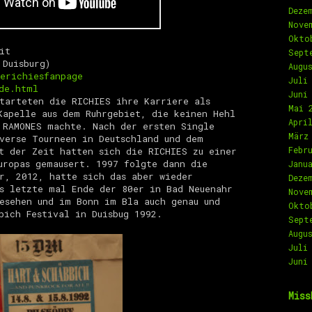
Deze
Nove
Okto
it
Sept
 Duisburg)
Augu
erichiesfanpage
Juli
de.html
Juni
tarteten die RICHIES ihre Karriere als
Mai 
Kapelle aus dem Ruhrgebiet, die keinen Hehl
Apri
 RAMONES machte. Nach der ersten Single
März
verse Tourneen in Deutschland und dem
Febr
t der Zeit hatten sich die RICHIES zu einer
uropas gemausert. 1997 folgte dann die
Janu
r, 2012, hatte sich das aber wieder
Deze
s letzte mal Ende der 80er in Bad Neuenahr
Nove
esehen und im Bonn im Bla auch genau und
Okto
bich Festival in Duisbug 1992.
Sept
Augu
Juli
Juni
Miss