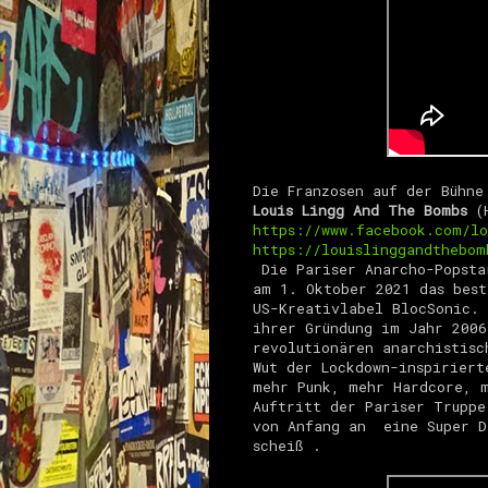
Die Franzosen auf der Bühne
Louis Lingg And The Bombs
(
https://www.facebook.com/lo
https://louislinggandthebom
Die Pariser Anarcho-Popsta
am 1. Oktober 2021 das best
US-Kreativlabel BlocSonic.
ihrer Gründung im Jahr 2006
revolutionären anarchistisc
Wut der Lockdown-inspiriert
mehr Punk, mehr Hardcore, m
Auftritt der Pariser Truppe
von Anfang an eine Super
D
scheiß .