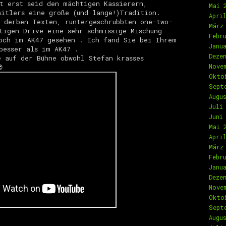
t erst seid den mächtigen Kassierern,
Mai 
itlers eine große (und lange!)Tradition.
Apri
 derben Texten, runtergeschrubbten one-two-
März
tigen Drive eine sehr schmissige Mischung
Febr
och im AK47 gesehen . Ich fand Sie bei Ihrem
Janu
besser als im AK47 .
Deze
 auf der Bühne obwohl Stefan krasses
Nove

Okto
Sept
Augu
Juli
Juni
Mai 
Apri
März
Febr
Janu
Deze
Nove
Okto
Sept
Augu