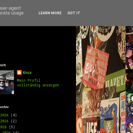
 user-agent
nerate usage
LEARN MORE
GOT IT
mich
Knox
Mein Profil
vollständig anzeigen
Archiv
 2026
(4)
 2026
(2)
2026
(5)
l 2026
(4)