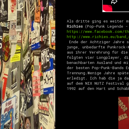
Als dritte ging es weiter m
Richies
(Pop-Punk Legende -
https://www.facebook.com/th
http://www.richies.eu/band_
Ende der Achtziger Jahre s
junge, unbedarfte Punkrock-
aus ihrer Verehrung für die
folgten vier Longplayer, di
benachbarten Ausland und mi
der besten Pop-Punk-Bands E
Trennung.
Wenige Jahre späte
erledigt. Ich hab die ja da
auf dem NIX NUTZ Festival g
1992 auf den Hart und Schäb