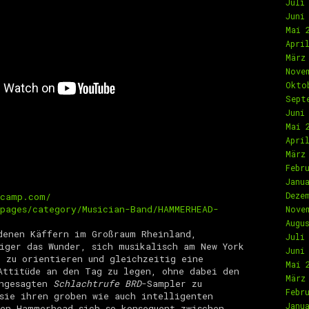
Juli
Juni
Mai 
Apri
März
Nove
Okto
Sept
Juni
Mai 
Apri
März
Febr
Janu
Deze
dcamp.com/
pages/category/Musician-Band/HAMMERHEAD-
Nove
Augu
denen Käffern im Großraum Rheinland,
Juli
iger das Wunder, sich musikalisch am New York
Juni
 zu orientieren und gleichzeitig eine
Mai 
Attitüde an den Tag zu legen, ohne dabei den
März
angesagten
Schlachtrufe BRD
-Sampler zu
Febr
sie ihren groben wie auch intelligenten
Janu
en Hammerhead sich so konsequent zwischen