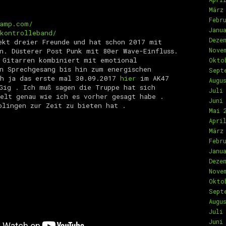
März
Febr
camp.com/
Janu
kontrolleband/
Deze
ekt dreier Freunde und hat schon 2017 mit
Nove
n. Düsterer Post Punk mit 80er Wave-Einfluss.
 Gitarren kombiniert mit emotional
Okto
n Sprechgesang bis hin zum energischen
Sept
ch ja das erste mal 30.09.2017
hier
im AK47
Augu
Gig . Ich muß sagen die Truppe hat sich
Juli
elt genau wie ich es vorher gesagt habe .
Juni
olingen zur Zeit zu bieten hat .
Mai 
Apri
März
Febr
Janu
Deze
Nove
Okto
Sept
Augu
Juli
Juni