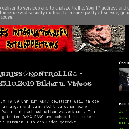
deliver its services and to analyze traffic. Your IP address and
formance and security metrics to ensure quality of service, ge
 abuse.
Über 
BRISS✩KONTROLLE✩ -
5.10.2019 Bilder u. Videos
um 19,30 Uhr zum AK47 gelatscht weil ja die
Blog-
 anfangen und dann steht da schon eine
 Das richt nach schnellem Ausverkauf . Ich
Juli
 getreten BÄNG BÄNG und schnell mal unter
Juni
it Vitamin B in den Laden gezeckt.
Mai 
Apri