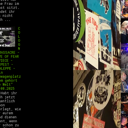
ne Frau im
ast sitzt.
ndet ihr
s nicht
ch ...
C
O
L
O
G
N
MASSACRE -
VE OF FEAR
PIECE -
RPEST -
HLEPPE -
ln
uwagenplatz
em gehört
e Welt"
.08.2025
abt ihr
ch jetzt
gentlich
hon
erlegt, wie
r eurem
nd dienen
nnt, wenn
r schon zu