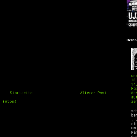
Belieb
un
13
14
Mü
Startseite
Älterer Post
de
au
t (Atom)
ze
E
sc
be
, 
ei
um
Mä
de