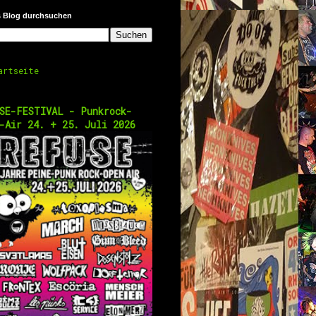
s Blog durchsuchen
artseite
SE-FESTIVAL - Punkrock-
-Air 24. + 25. Juli 2026