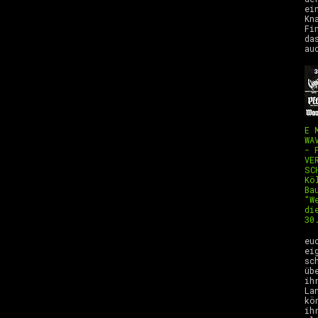
ei
Kn
Fi
da
au
E 
WA
- 
VE
SC
Kö
Ba
"W
di
30
H
eu
ei
sc
üb
ih
La
kö
ih