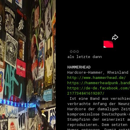
✩✩✩
als letzte dann
HAMMERHEAD
Hardcore-Hammer, Rheinland
http://www.hammerhead.de/
https://hammerheadpunk.ban
https://de-de.facebook.com/
217734841619207/
Ist
eine Band aus verschie
verbrachte Anfang der Neunz
Hardcore der damaligen Zeit
kompromisslose Deutschpunk-
Stumpfsinn der seinerzeit 
reproduzieren. Dem setzten 
Humor entgegen. Damit setzt