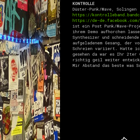
KONTROLLE
Düster-Punk/Wave, Solingen
https://kontrolleband.band
https://de-de.facebook.com/
ist ein Post Punk/Wave-Proj
ihrem Demo aufhorchen lasse
Synthesizer und schneidende
aufgeladenem Gesang, der vo
Schreien variiert. Hatte i
gesehen da war es Ihr 2ter 
richtig geil weiter entwick
Mir Abstand das beste was S