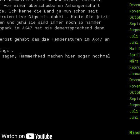
Deze
r von einer überschaubaren Anhängerschaft
de. Ich kenne die Band ja nun schon seit
Nove
ersten Live Gigs mit dabei . Hatte Sie jetzt
Okto
en und juhu sie sind immer noch so hammer
Sept
npack im AK47 hat sie dementsprechend dann
Augu
Juli
erbst gehabt das die Temperaturen im AK47 an
Juni
Mai 
ungs .
Apri
ß sagen, Hammerhead machen hier sogar nochmal
März
Febr
Janu
Deze
Nove
Okto
Sept
Augu
Juli
Juni
Miss