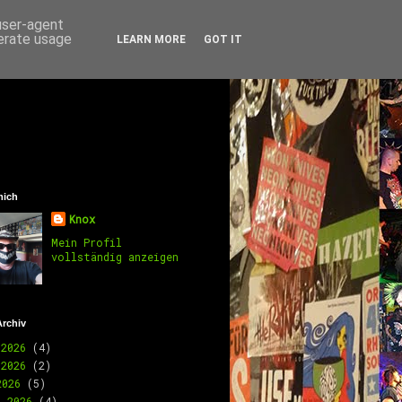
 user-agent
nerate usage
LEARN MORE
GOT IT
mich
Knox
Mein Profil
vollständig anzeigen
Archiv
 2026
(4)
 2026
(2)
2026
(5)
l 2026
(4)