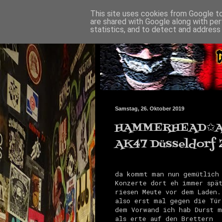
This site uses cookies from Google to 
are shared with Google along with per
statistics, and to detect and address
Samstag, 26. Oktober 2019
HAMMERHEAD✩A
AK47 Düsseldorf 2
da kommt man nun gemütlich 
Konzerte dort eh immer spät
riesen Meute vor dem Laden.
also erst mal gegen die Tür
dem Vorwand ich hab Durst m
als erte auf den Brettern