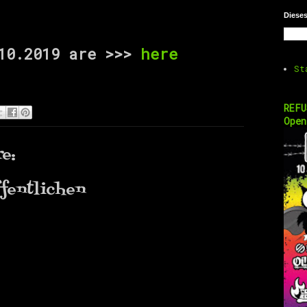
Diese
.10.2019 are >>>
here
St
REFU
Open
e:
fentlichen