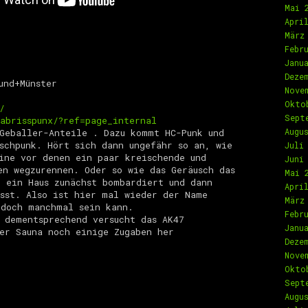
Mai 
Apri
März
Febr
Janu
Deze
und+Münster
Nove
Okto
/
Sept
abrisspunx/?ref=page_internal
Augu
Geballer-Anteile . Dazu kommt HC-Punk und
schpunk. Hört sich dann ungefähr so an, wie
Juli
ine vor denen ein paar kreischende und
Juni
en wegzurennen. Oder so wie das Geräusch das
Mai 
 ein Haus zunächst bombardiert und dann
Apri
sst. Also ist hier mal wieder der Name
März
 doch manchmal sein kann.
Febr
 dementsprechend versucht das AK47
Janu
der Sauna noch einige Zugaben her
Deze
Nove
Okto
Sept
Augu