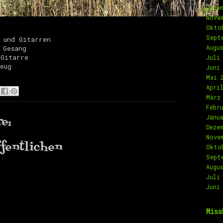
Deze
Nove
Okto
Sept
 und Gitarren
Augu
 Gesang
 Gitarre
Juli
eug
Juni
Mai 
Apri
März
Febr
Janu
e:
Deze
Nove
fentlichen
Okto
Sept
Augu
Juli
Juni
Miss