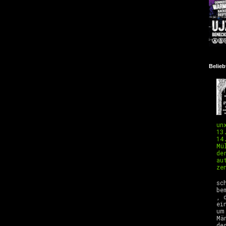
Belieb
un
13
14
Mü
de
au
ze
E
sc
be
, 
ei
um
Mä
de