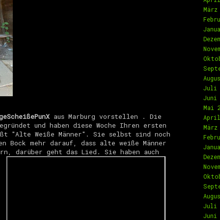
März
Febr
Janu
Deze
Nove
Okto
Sept
Augu
Juli
Juni
Mai 
geScheißePunX
aus Marburg vorstellen . Die
Apri
egründet und haben diese Woche Ihren ersten
März
ßt "Alte Weiße Männer". Sie selbst sind noch
Febr
en Bock mehr darauf, dass alte weiße Männer
Janu
rn, darüber geht das Lied. Sie haben auch
Deze
Nove
Okto
Sept
Augu
Juli
Juni