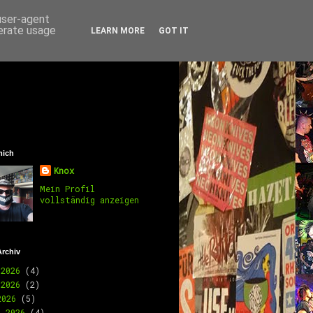
 user-agent
nerate usage
LEARN MORE
GOT IT
mich
Knox
Mein Profil
vollständig anzeigen
Archiv
 2026
(4)
 2026
(2)
2026
(5)
l 2026
(4)