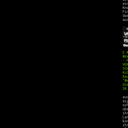
ei
Kn
Fi
da
au
E 
WA
- 
VE
SC
Kö
Ba
"W
di
30
H
eu
ei
sc
üb
ih
La
kö
ih