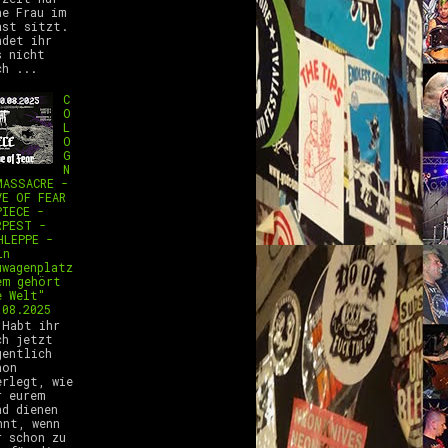
ne Frau im
ast sitzt.
ndet ihr
s nicht
ch ...
C
O
L
O
G
N
MASSACRE -
VE OF FEAR
PIECE -
RPEST -
HLEPPE -
ln
uwagenplatz
em gehört
e Welt"
.08.2025
abt ihr
ch jetzt
gentlich
hon
erlegt, wie
r eurem
nd dienen
nnt, wenn
r schon zu