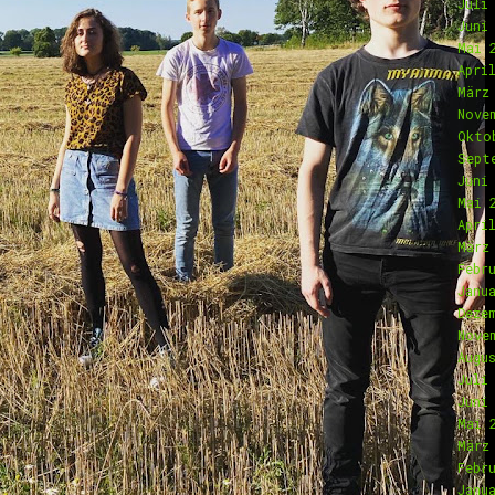
Juli
Juni
Mai 
Apri
März
Nove
Okto
Sept
Juni
Mai 
Apri
März
Febr
Janu
Deze
Nove
Augu
Juli
Juni
Mai 
März
Febr
Janu