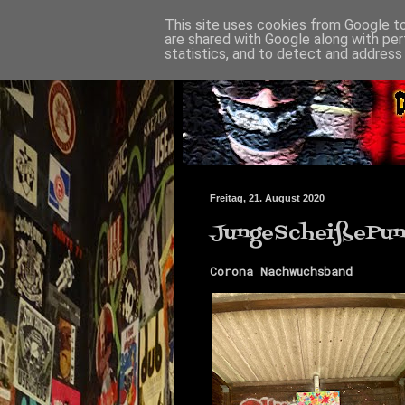
This site uses cookies from Google to 
are shared with Google along with per
statistics, and to detect and address
Freitag, 21. August 2020
JungeScheißePun
Corona Nachwuchsband