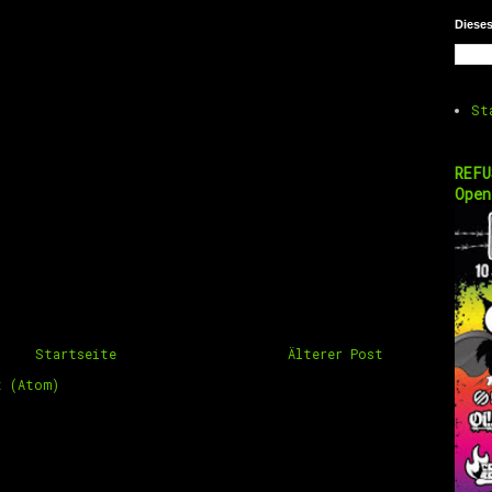
Diese
St
REFU
Open
Startseite
Älterer Post
t (Atom)