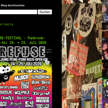
s Blog durchsuchen
artseite
SE-FESTIVAL - Punkrock-
-Air 24. + 25. Juli 2026