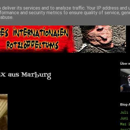
deliver its services and to analyze traffic. Your IP address and
formance and security metrics to ensure quality of service, ge
 abuse.
Über 
X aus Marburg
Blog-
Juli
Juni
Mai 
Apri