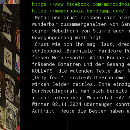
https://www.facebook.com/morbidmos
https://mmaorbooze.bandcamp.com/
Metal und Crust reichen sich hie
wunderbar zusammengehalten von Sä
seinem Nebelhorn von Stimme auch 
Bewegungsdrang mitbringt.
Crust wie ich ihn mag: laut, dre
schleppend
.Brachialer Hardcore-P
fiesen Metal-Kante. Wilde Knüppel
fräsende Gitarren und der Gesang e
KOLLAPS, die wütenden Texte über 
„Only fear“, Erste-Welt-Probleme,
wirken leider zeitlos.
Eine einzig
Durchschlagkraft man sich bereits
irreal intensiven Wuppertal -AZ 
Winter
02.11.2024
überzeugen konnt
Auftritt! Heute die Besten haben a