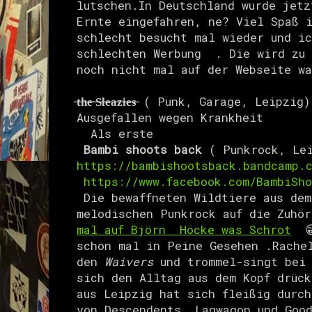
lutschen.In Deutschland wurde jetz
Ernte eingefahren, ne? Viel Spaß 
schlecht besucht mal wieder und i
schlechten Werbung . Die wird zu 
noch nicht mal auf der Webseite w
̶t̶h̶e̶ ̶S̶l̶e̶a̶z̶i̶e̶s̶
( Punk, Garage, Leipzig
Ausgefallen wegen Krankheit
Als erste
Bambi shoots back
( Punkrock, Lei
https://bambishootsback.bandcamp.
https://www.facebook.com/BambiSho
Die bewaffneten Wildtiere aus dem
melodischen Punkrock auf die Zuhör
mal auf
Björn Höcke was Schrot
😁
schon mal in Peine Gesehen .
Rache
den
Waivers
und trommel-singt be
sich den Alltag aus dem Kopf drück
aus Leipzig hat sich fleißig durc
von Descendents, Lagwagon und Goo